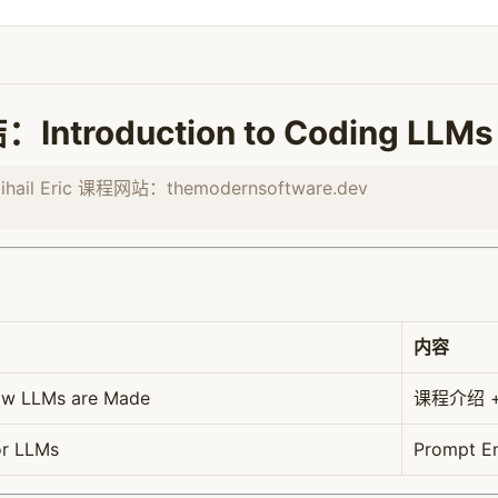
roduction to Coding LLMs a
：Mihail Eric 课程网站：themodernsoftware.dev
内容
How LLMs are Made
课程介绍 +
or LLMs
Prompt 