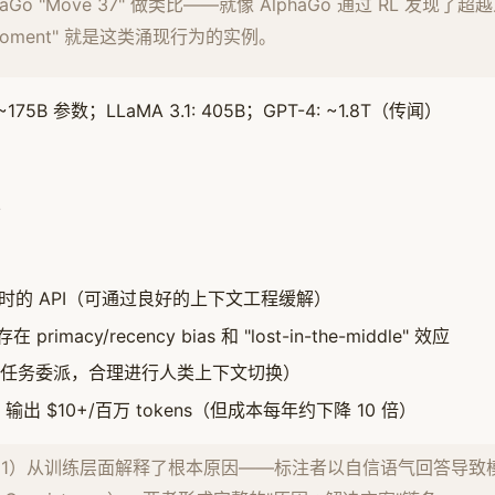
lphaGo "Move 37" 做类比——就像 AlphaGo 通过 RL 发
a moment" 就是这类涌现行为的实例。
t: ~175B 参数；LLaMA 3.1: 405B；GPT-4: ~1.8T（传闻）
复
时的 API（可通过良好的上下文工程缓解）
 primacy/recency bias 和 "lost-in-the-middle" 效应
任务委派，合理进行人类上下文切换）
，输出 $10+/百万 tokens（但成本每年约下降 10 倍）
阅读 1）从训练层面解释了根本原因——标注者以自信语气回答导