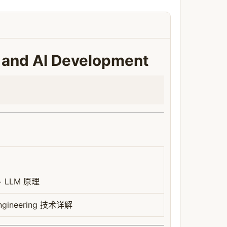
nd AI Development
 LLM 原理
Engineering 技术详解