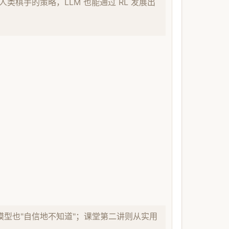
现了超越人类棋手的策略，LLM 也能通过 RL 发展出
致模型也"自信地不知道"；课堂第二讲则从实用