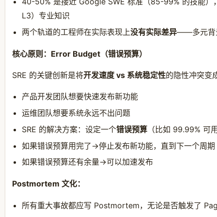
40-50% 是接近 Google SWE 标准（85-99% 的技
L3）专业知识
两个轨道的工程师在实际表现上
没有实际差异
——多元背
核心原则：Error Budget（错误预算）
SRE 的关键创新是将
开发速度 vs 系统稳定性
的隐性冲突变
产品开发团队想要快速发布新功能
运维团队想要系统永远不出问题
SRE 的解决方案：设定一个
错误预算
（比如 99.99% 可
如果错误预算用完了→停止发布新功能，直到下一个周期
如果错误预算还有余量→可以加速发布
Postmortem 文化：
所有重大事故都应写 Postmortem，无论是否触发了 Pag