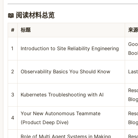
📖 阅读材料总览
#
标题
来源
Goo
1
Introduction to Site Reliability Engineering
Book
2
Observability Basics You Should Know
Las
Reso
3
Kubernetes Troubleshooting with AI
Blo
Your New Autonomous Teammate
Reso
4
(Product Deep Dive)
Blo
Role of Multi Agent Systems in Making
Reso